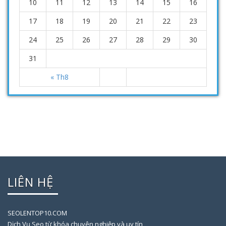
10
11
12
13
14
15
16
17
18
19
20
21
22
23
24
25
26
27
28
29
30
31
« Th8
LIÊN HỆ
SEOLENTOP10.COM
Dịch Vụ Seo từ khóa chuyên nghiệp và uy tín