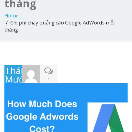
tháng
Home
Chi phí chạy quảng cáo Google AdWords mỗi
tháng
Tháng
Mười
-
16,
2019