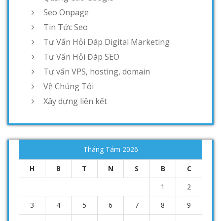
Seo Onpage
Tin Tức Seo
Tư Vấn Hỏi Dáp Digital Marketing
Tư Vấn Hỏi Đáp SEO
Tư vấn VPS, hosting, domain
Về Chúng Tôi
Xây dựng liên kết
Tháng Tám 2026
H
B
T
N
S
B
C
1
2
3
4
5
6
7
8
9