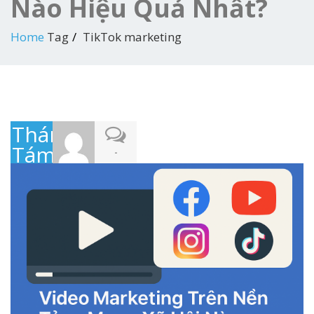
Nào Hiệu Quả Nhất?
Home
Tag
TikTok marketing
Tháng
Tám
-
2,
2025