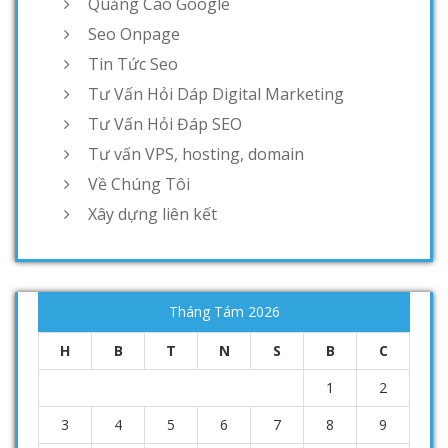
Quảng Cáo Google
Seo Onpage
Tin Tức Seo
Tư Vấn Hỏi Dáp Digital Marketing
Tư Vấn Hỏi Đáp SEO
Tư vấn VPS, hosting, domain
Về Chúng Tôi
Xây dựng liên kết
Tháng Tám 2026
H
B
T
N
S
B
C
1
2
3
4
5
6
7
8
9